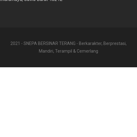
2021 - SNEPA BERSINAR TERANG - Berkarakter, Berprestasi,
Mandiri, Terampil & Cemerlang